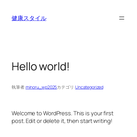
内
容
健康スタイル
を
ス
キ
ッ
プ
Hello world!
執筆者:
minoru_wp2025
カテゴリ:
Uncategorized
Welcome to WordPress. This is your first
post. Edit or delete it, then start writing!